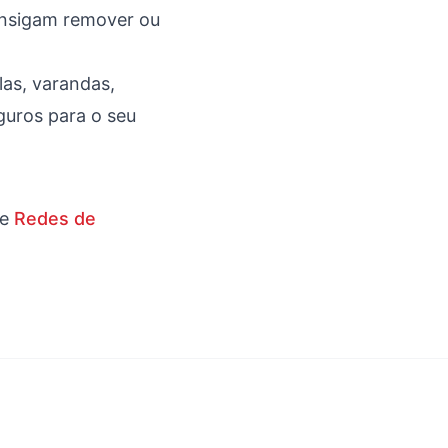
onsigam remover ou
las, varandas,
guros para o seu
e
Redes de