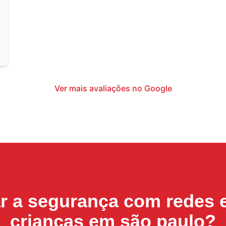
Ver mais avaliações no Google
ar a segurança com
redes 
crianças em são paulo
?