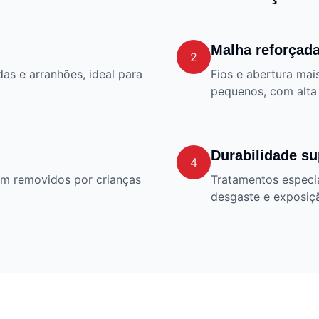
Malha reforçad
2
das e arranhões, ideal para
Fios e abertura ma
pequenos, com alta 
Durabilidade su
4
em removidos por crianças
Tratamentos especi
desgaste e exposiçã