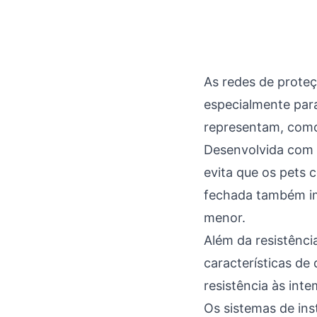
As redes de prote
especialmente para
representam, como 
Desenvolvida com t
evita que os pets 
fechada também im
menor.
Além da resistênci
características de
resistência às int
Os sistemas de in