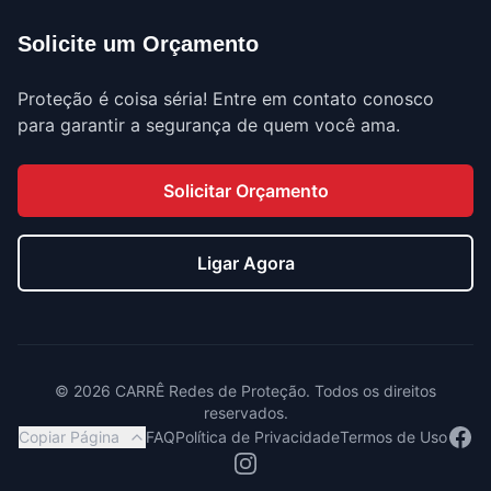
Solicite um Orçamento
Proteção é coisa séria! Entre em contato conosco
para garantir a segurança de quem você ama.
Solicitar Orçamento
Ligar Agora
©
2026
CARRÊ Redes de Proteção. Todos os direitos
reservados.
Face
Copiar Página
FAQ
Política de Privacidade
Termos de Uso
Instagram