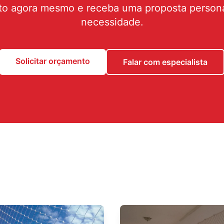
to agora mesmo e receba uma proposta persona
necessidade.
Solicitar orçamento
Falar com especialista