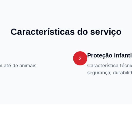
Características do serviço
Proteção infanti
2
m até de animais
Característica téc
segurança, durabil