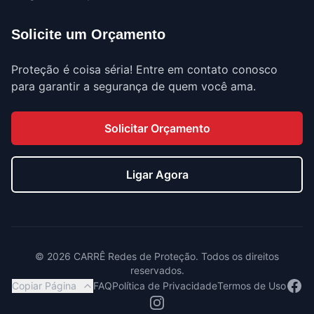
Solicite um Orçamento
Proteção é coisa séria! Entre em contato conosco
para garantir a segurança de quem você ama.
Solicitar Orçamento
Ligar Agora
©
2026
CARRÊ Redes de Proteção. Todos os direitos
reservados.
Face
Copiar Página
FAQ
Política de Privacidade
Termos de Uso
Instagram