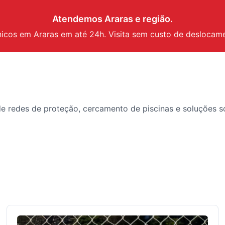
Atendemos
Araras
e região.
nicos em
Araras
em até 24h. Visita sem custo de deslocam
 de redes de proteção, cercamento de piscinas e soluções 