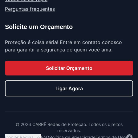
Perguntas frequentes
Solicite um Orçamento
Proteção é coisa séria! Entre em contato conosco
para garantir a segurança de quem você ama.
Solicitar Orçamento
Ligar Agora
©
2026
CARRÊ Redes de Proteção. Todos os direitos
reservados.
Face
Copiar Página
FAQ
Política de Privacidade
Termos de Uso