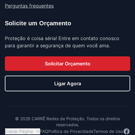
Perguntas frequentes
Solicite um Orçamento
Proteção é coisa séria! Entre em contato conosco
para garantir a segurança de quem você ama.
Solicitar Orçamento
Ligar Agora
©
2026
CARRÊ Redes de Proteção. Todos os direitos
reservados.
Face
Copiar Página
FAQ
Política de Privacidade
Termos de Uso