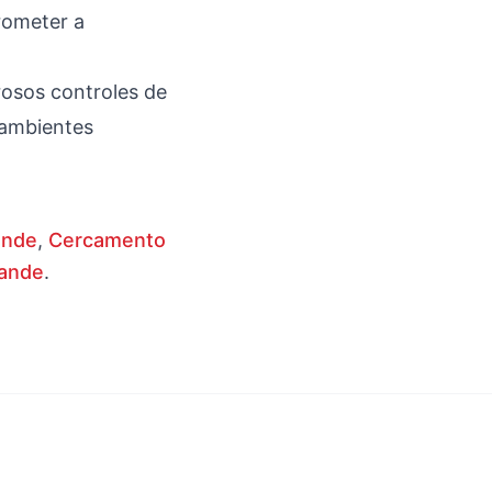
rometer a
rosos controles de
 ambientes
ande
,
Cercamento
rande
.