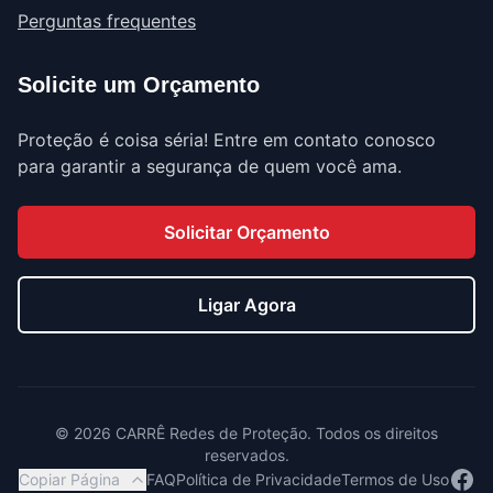
Perguntas frequentes
Solicite um Orçamento
Proteção é coisa séria! Entre em contato conosco
para garantir a segurança de quem você ama.
Solicitar Orçamento
Ligar Agora
©
2026
CARRÊ Redes de Proteção. Todos os direitos
reservados.
Face
Copiar Página
FAQ
Política de Privacidade
Termos de Uso