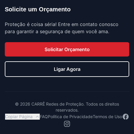
Solicite um Orçamento
Proteção é coisa séria! Entre em contato conosco
para garantir a segurança de quem você ama.
Solicitar Orçamento
Ligar Agora
©
2026
CARRÊ Redes de Proteção. Todos os direitos
reservados.
Face
Copiar Página
FAQ
Política de Privacidade
Termos de Uso
Instagram