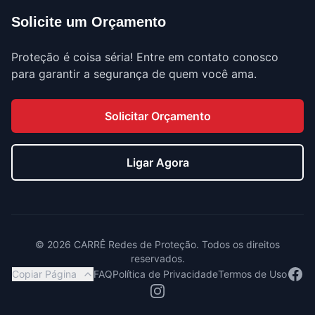
Solicite um Orçamento
Proteção é coisa séria! Entre em contato conosco
para garantir a segurança de quem você ama.
Solicitar Orçamento
Ligar Agora
©
2026
CARRÊ Redes de Proteção. Todos os direitos
reservados.
Face
Copiar Página
FAQ
Política de Privacidade
Termos de Uso
Instagram