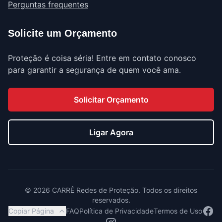
Perguntas frequentes
Solicite um Orçamento
Proteção é coisa séria! Entre em contato conosco
para garantir a segurança de quem você ama.
Solicitar Orçamento
Ligar Agora
©
2026
CARRÊ Redes de Proteção. Todos os direitos
reservados.
Face
Copiar Página
FAQ
Política de Privacidade
Termos de Uso