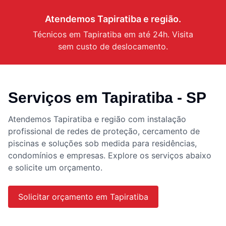
Atendemos
Tapiratiba
e região.
Técnicos em
Tapiratiba
em até 24h. Visita
sem custo de deslocamento.
Serviços em
Tapiratiba
- SP
Atendemos
Tapiratiba
e região com instalação
profissional de redes de proteção, cercamento de
piscinas e soluções sob medida para residências,
condomínios e empresas. Explore os serviços abaixo
e solicite um orçamento.
Solicitar orçamento em
Tapiratiba