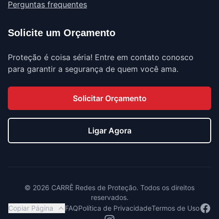
Perguntas frequentes
Solicite um Orçamento
Proteção é coisa séria! Entre em contato conosco
para garantir a segurança de quem você ama.
Solicitar Orçamento
Ligar Agora
©
2026
CARRÊ Redes de Proteção. Todos os direitos
reservados.
Face
Copiar Página
FAQ
Política de Privacidade
Termos de Uso