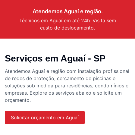
Atendemos
Aguaí
e região.
Técnicos em
Aguaí
em até 24h. Visita sem
custo de deslocamento.
Serviços em
Aguaí
- SP
Atendemos
Aguaí
e região com instalação profissional
de redes de proteção, cercamento de piscinas e
soluções sob medida para residências, condomínios e
empresas. Explore os serviços abaixo e solicite um
orçamento.
Solicitar orçamento em
Aguaí