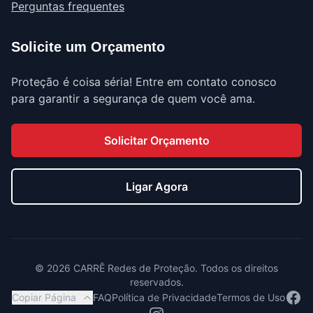
Perguntas frequentes
Solicite um Orçamento
Proteção é coisa séria! Entre em contato conosco
para garantir a segurança de quem você ama.
Solicitar Orçamento
Ligar Agora
©
2026
CARRÊ Redes de Proteção. Todos os direitos
reservados.
Face
Copiar Página
FAQ
Política de Privacidade
Termos de Uso